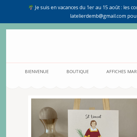
Je suis en vacances du 1er au 15 août : les c
latelierdemb@gmail.com pou
Aller
au
contenu
(Pressez
Entrée)
BIENVENUE
BOUTIQUE
AFFICHES MAR