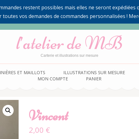
ommandes restent possibles mais elles ne seront expédiées qu
r toutes vos demandes de commandes personnalisées ! Mer
l’atelier de MB
Carterie et illustrations sur mesure
INIÈRES ET MAILLOTS
ILLUSTRATIONS SUR MESURE
MON COMPTE
PANIER
Vincent
2,00
€