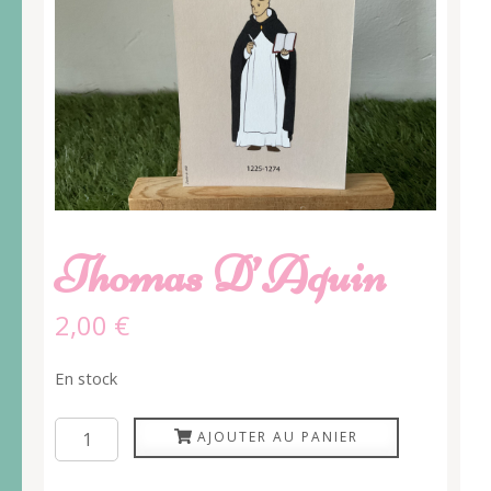
Thomas D’Aquin
2,00
€
En stock
quantité
AJOUTER AU PANIER
de