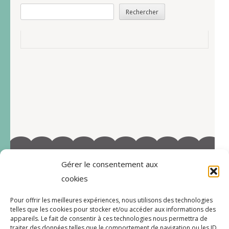
Rechercher
Gérer le consentement aux
©2022-Tous droits réservés à Marie-Blandine Sallé
cookies
https://www.facebook.com/Latelier-de-MB-
Pour offrir les meilleures expériences, nous utilisons des technologies
112719597996038/
telles que les cookies pour stocker et/ou accéder aux informations des
appareils. Le fait de consentir à ces technologies nous permettra de
traiter des données telles que le comportement de navigation ou les ID