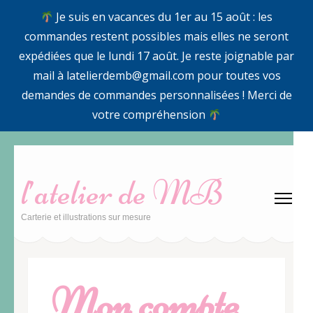
Je suis en vacances du 1er au 15 août : les
commandes restent possibles mais elles ne seront
expédiées que le lundi 17 août. Je reste joignable par
mail à latelierdemb@gmail.com pour toutes vos
demandes de commandes personnalisées ! Merci de
votre compréhension
Aller
au
l’atelier de MB
contenu
(Pressez
Carterie et illustrations sur mesure
Entrée)
Mon compte