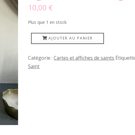
10,00
€
Plus que 1 en stock
quantité
AJOUTER AU PANIER
de
Saint
Catégorie :
Cartes et affiches de saints
Étiquette
patron
Saint
des
vignerons
et
œnologues