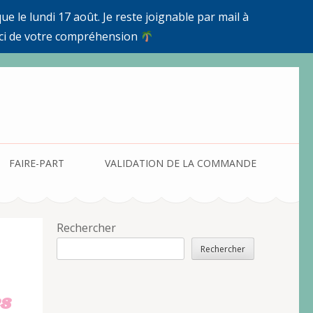
e le lundi 17 août. Je reste joignable par mail à
ci de votre compréhension
FAIRE-PART
VALIDATION DE LA COMMANDE
Rechercher
Rechercher
es