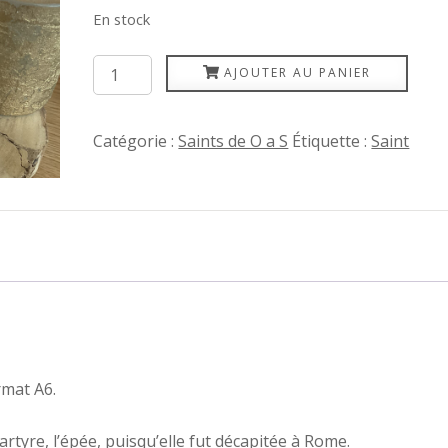
En stock
quantité
AJOUTER AU PANIER
de
Suzanne
Catégorie :
Saints de O a S
Étiquette :
Saint
rmat A6.
artyre, l’épée, puisqu’elle fut décapitée à Rome.