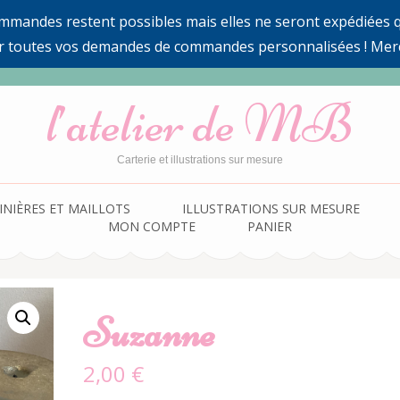
ommandes restent possibles mais elles ne seront expédiées qu
r toutes vos demandes de commandes personnalisées ! Mer
l’atelier de MB
Carterie et illustrations sur mesure
INIÈRES ET MAILLOTS
ILLUSTRATIONS SUR MESURE
MON COMPTE
PANIER
Suzanne
2,00
€