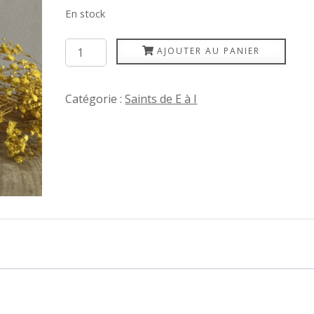
En stock
quantité
AJOUTER AU PANIER
de
Edgar
Catégorie :
Saints de E à I