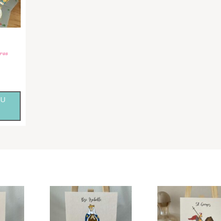
res
AU