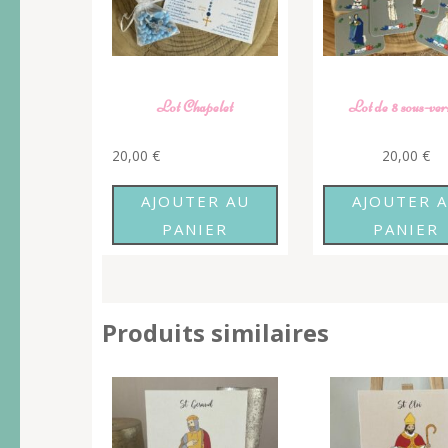
Lot Chapelet
Lot de 8 sous-ver
20,00
€
20,00
€
AJOUTER AU
AJOUTER 
PANIER
PANIER
Produits similaires