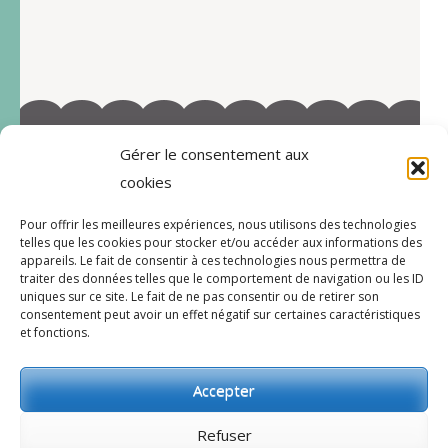
Gérer le consentement aux
©2022-Tous droits réservés à Marie-Blandine Sallé
cookies
https://www.facebook.com/Latelier-de-MB-
Pour offrir les meilleures expériences, nous utilisons des technologies
112719597996038/
telles que les cookies pour stocker et/ou accéder aux informations des
appareils. Le fait de consentir à ces technologies nous permettra de
traiter des données telles que le comportement de navigation ou les ID
uniques sur ce site. Le fait de ne pas consentir ou de retirer son
consentement peut avoir un effet négatif sur certaines caractéristiques
CGV
et fonctions.
Accepter
© 2026
l’atelier de MB
.
Bakes and Cakes |
Développé par
Rara Theme
Propulsé par
Refuser