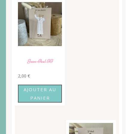
Jean-Paul II
2,00
€
AJOUTER AU
PANIER