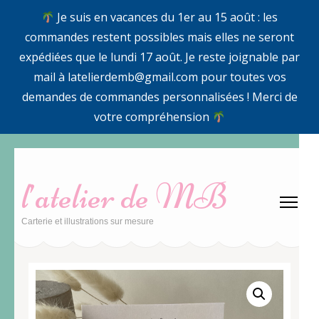
Je suis en vacances du 1er au 15 août : les
commandes restent possibles mais elles ne seront
expédiées que le lundi 17 août. Je reste joignable par
mail à latelierdemb@gmail.com pour toutes vos
demandes de commandes personnalisées ! Merci de
votre compréhension
Aller
au
l’atelier de MB
contenu
(Pressez
Carterie et illustrations sur mesure
Entrée)