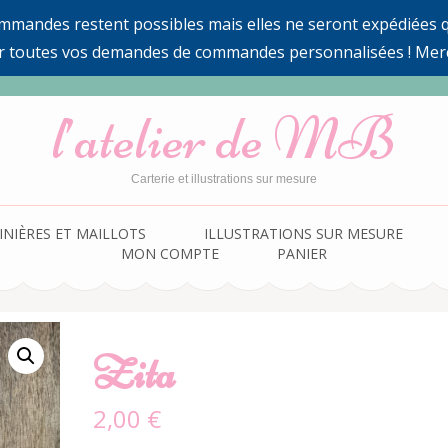
ommandes restent possibles mais elles ne seront expédiées qu
r toutes vos demandes de commandes personnalisées ! Mer
l’atelier de MB
Carterie et illustrations sur mesure
INIÈRES ET MAILLOTS
ILLUSTRATIONS SUR MESURE
MON COMPTE
PANIER
Zita
2,00
€