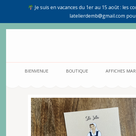
Je suis en vacances du 1er au 15 août : les c
latelierdemb@gmail.com pou
Aller
au
contenu
(Pressez
Entrée)
BIENVENUE
BOUTIQUE
AFFICHES MAR