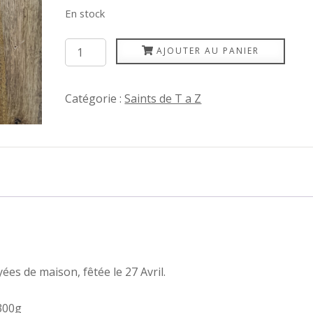
En stock
quantité
AJOUTER AU PANIER
de
Zita
Catégorie :
Saints de T a Z
ées de maison, fêtée le 27 Avril.
300g