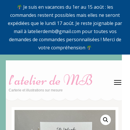
Je suis en vacances du 1er au 15 août : les
commandes restent possibles mais elles ne seront
expédiées que le lundi 17 août. Je reste joignable par
mail à latelierdemb@gmail.com pour toutes vos
demandes de commandes personnalisées ! Merci de
votre compréhension
Aller
au
l’atelier de MB
contenu
(Pressez
Carterie et illustrations sur mesure
Entrée)