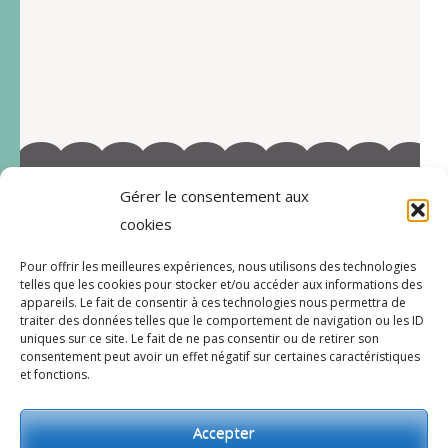
Gérer le consentement aux
©2022-Tous droits réservés à Marie-Blandine Sallé
cookies
https://www.facebook.com/Latelier-de-MB-
Pour offrir les meilleures expériences, nous utilisons des technologies
112719597996038/
telles que les cookies pour stocker et/ou accéder aux informations des
appareils. Le fait de consentir à ces technologies nous permettra de
traiter des données telles que le comportement de navigation ou les ID
uniques sur ce site. Le fait de ne pas consentir ou de retirer son
consentement peut avoir un effet négatif sur certaines caractéristiques
CGV
et fonctions.
Accepter
© 2026
l’atelier de MB
.
Bakes and Cakes |