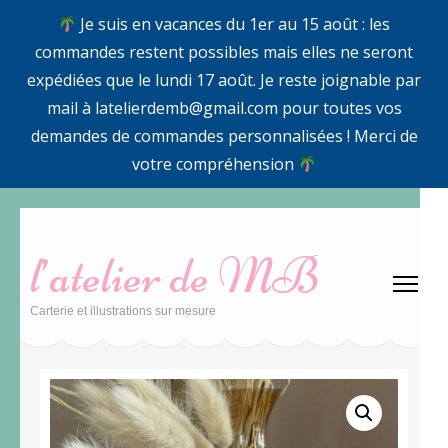
Je suis en vacances du 1er au 15 août : les
commandes restent possibles mais elles ne seront
expédiées que le lundi 17 août. Je reste joignable par
mail à latelierdemb@gmail.com pour toutes vos
demandes de commandes personnalisées ! Merci de
votre compréhension
Aller
au
l’atelier de MB
contenu
(Pressez
Carterie et illustrations sur mesure
Entrée)