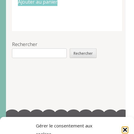
Ajouter au panier
Rechercher
Rechercher
Gérer le consentement aux
©2022-Tous droits réservés à Marie-Blandine Sallé