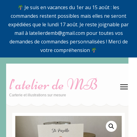
Je suis en vacances du 1er au 15 août : les
commandes restent possibles mais elles ne seront
expédiées que le lundi 17 août. Je reste joignable par
mail à latelierdemb@gmail.com pour toutes vos
demandes de commandes personnalisées ! Merci de
votre compréhension
Aller
au
l’atelier de MB
contenu
(Pressez
Carterie et illustrations sur mesure
Entrée)