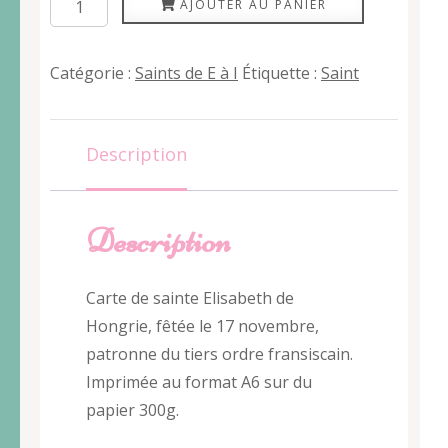
quantité
AJOUTER AU PANIER
de
Élisabeth
Catégorie :
Saints de E à I
Étiquette :
Saint
de
Hongrie
Description
Description
Carte de sainte Elisabeth de
Hongrie, fêtée le 17 novembre,
patronne du tiers ordre fransiscain.
Imprimée au format A6 sur du
papier 300g.