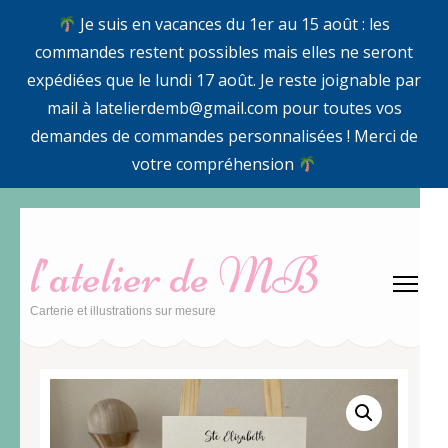
Je suis en vacances du 1er au 15 août : les
commandes restent possibles mais elles ne seront
expédiées que le lundi 17 août. Je reste joignable par
mail à latelierdemb@gmail.com pour toutes vos
demandes de commandes personnalisées ! Merci de
votre compréhension
Aller
au
l’atelier de MB
contenu
(Pressez
Carterie et illustrations sur mesure
Entrée)