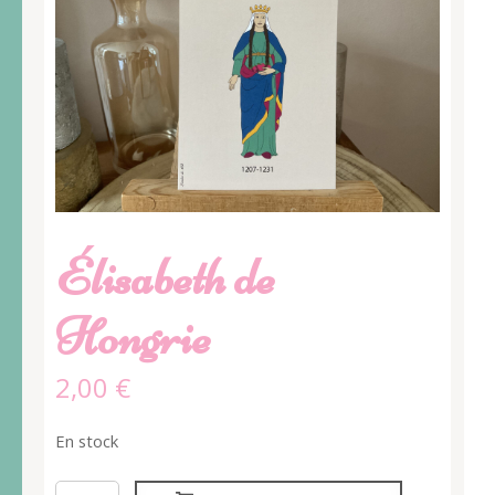
Élisabeth de
Hongrie
2,00
€
En stock