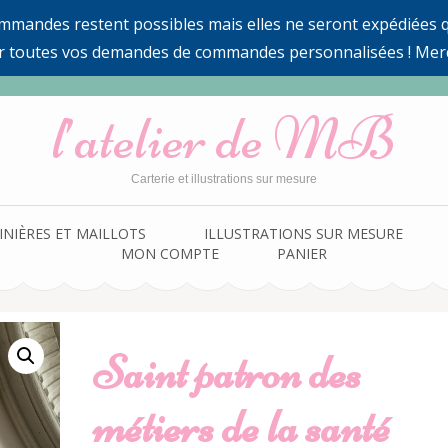
ommandes restent possibles mais elles ne seront expédiées qu
r toutes vos demandes de commandes personnalisées ! Mer
l’atelier de MB
Carterie et illustrations sur mesure
INIÈRES ET MAILLOTS
ILLUSTRATIONS SUR MESURE
MON COMPTE
PANIER
Saint patron des
métiers de la santé