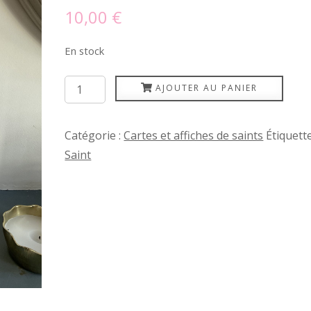
10,00
€
En stock
quantité
AJOUTER AU PANIER
de
Saint
Catégorie :
Cartes et affiches de saints
Étiquette
patron
Saint
des
métiers
de
la
santé