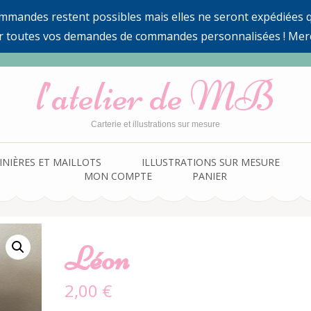
ommandes restent possibles mais elles ne seront expédiées qu
r toutes vos demandes de commandes personnalisées ! Mer
l’atelier de MB
Carterie et illustrations sur mesure
INIÈRES ET MAILLOTS
ILLUSTRATIONS SUR MESURE
MON COMPTE
PANIER
Léon
2,00
€