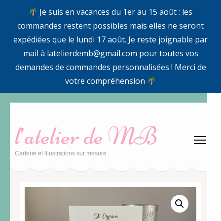
Je suis en vacances du 1er au 15 août : les
commandes restent possibles mais elles ne seront
expédiées que le lundi 17 août. Je reste joignable par
mail à latelierdemb@gmail.com pour toutes vos
demandes de commandes personnalisées ! Merci de
votre compréhension
Aller
au
l’atelier de MB
contenu
(Pressez
Carterie et illustrations sur mesure
Entrée)