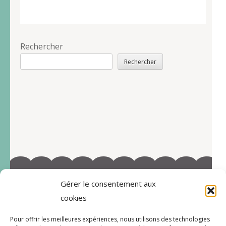
Rechercher
Rechercher
Gérer le consentement aux
©2022-Tous droits réservés à Marie-Blandine Sallé
cookies
https://www.facebook.com/Latelier-de-MB-
Pour offrir les meilleures expériences, nous utilisons des technologies