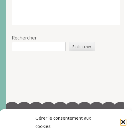
Rechercher
Rechercher
Gérer le consentement aux
©2022-Tous droits réservés à Marie-Blandine Sallé
cookies