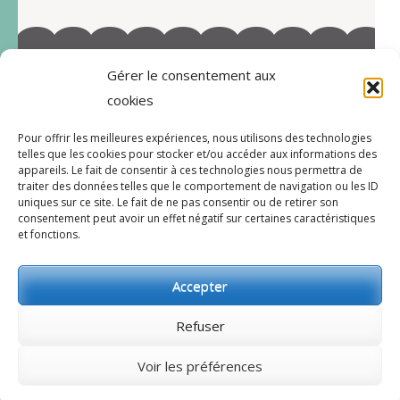
Gérer le consentement aux
©2022-Tous droits réservés à Marie-Blandine Sallé
cookies
https://www.facebook.com/Latelier-de-MB-
Pour offrir les meilleures expériences, nous utilisons des technologies
112719597996038/
telles que les cookies pour stocker et/ou accéder aux informations des
appareils. Le fait de consentir à ces technologies nous permettra de
traiter des données telles que le comportement de navigation ou les ID
uniques sur ce site. Le fait de ne pas consentir ou de retirer son
consentement peut avoir un effet négatif sur certaines caractéristiques
CGV
et fonctions.
Accepter
© 2026
l’atelier de MB
.
Bakes and Cakes |
Développé par
Rara Theme
Propulsé par
Refuser
WordPress.
Mentions légales
Voir les préférences