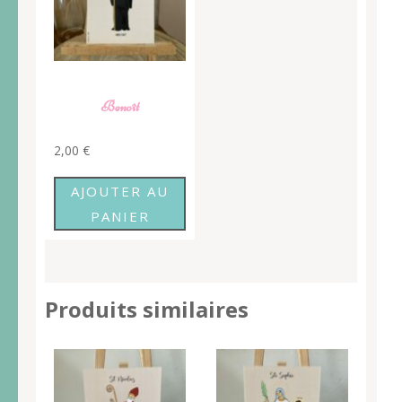
Benoît
2,00
€
AJOUTER AU
PANIER
Produits similaires