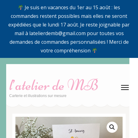
Je suis en vacances du 1er au 15 août : les
commandes restent possibles mais elles ne seront
expédiées que le lundi 17 août. Je reste joignable par
mail à latelierdemb@gmail.com pour toutes vos
demandes de commandes personnalisées ! Merci de
votre compréhension
Aller
au
l’atelier de MB
contenu
(Pressez
Carterie et illustrations sur mesure
Entrée)