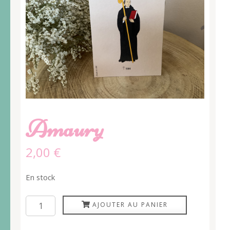
Amaury
2,00
€
En stock
quantité
AJOUTER AU PANIER
de