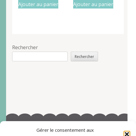
Ajouter au panier
Ajouter au panier
Rechercher
Rechercher
Gérer le consentement aux
©2022-Tous droits réservés à Marie-Blandine Sallé