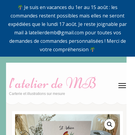
Je suis en vacances du 1er au 15 août : les
commandes restent possibles mais elles ne seront
expédiées que le lundi 17 août. Je reste joignable par
mail à latelierdemb@gmail.com pour toutes vos
demandes de commandes personnalisées ! Merci de
votre compréhension
Aller
au
l’atelier de MB
contenu
(Pressez
Carterie et illustrations sur mesure
Entrée)