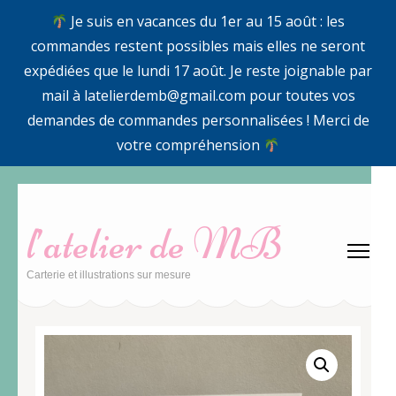
Je suis en vacances du 1er au 15 août : les
commandes restent possibles mais elles ne seront
expédiées que le lundi 17 août. Je reste joignable par
mail à latelierdemb@gmail.com pour toutes vos
demandes de commandes personnalisées ! Merci de
votre compréhension
Aller
au
l’atelier de MB
contenu
(Pressez
Carterie et illustrations sur mesure
Entrée)