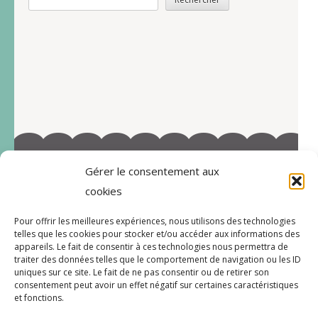
Gérer le consentement aux
©2022-Tous droits réservés à Marie-Blandine Sallé
cookies
https://www.facebook.com/Latelier-de-MB-
Pour offrir les meilleures expériences, nous utilisons des technologies
112719597996038/
telles que les cookies pour stocker et/ou accéder aux informations des
appareils. Le fait de consentir à ces technologies nous permettra de
traiter des données telles que le comportement de navigation ou les ID
uniques sur ce site. Le fait de ne pas consentir ou de retirer son
consentement peut avoir un effet négatif sur certaines caractéristiques
CGV
et fonctions.