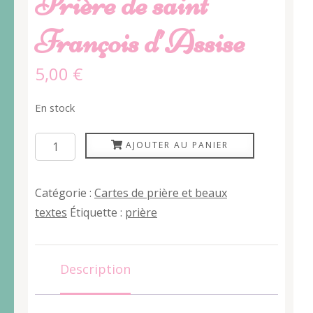
Prière de saint
François d’Assise
5,00
€
En stock
quantité
AJOUTER AU PANIER
de
Prière
Catégorie :
Cartes de prière et beaux
de
textes
Étiquette :
prière
saint
François
d’Assise
Description