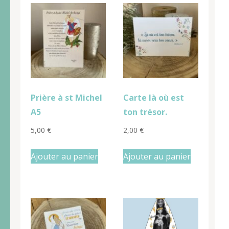
Prière à st Michel
Carte là où est
A5
ton trésor.
5,00
€
2,00
€
Ajouter au panier
Ajouter au panier