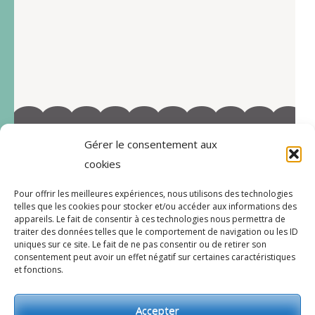
Gérer le consentement aux
©2022-Tous droits réservés à Marie-Blandine Sallé
cookies
https://www.facebook.com/Latelier-de-MB-
Pour offrir les meilleures expériences, nous utilisons des technologies
112719597996038/
telles que les cookies pour stocker et/ou accéder aux informations des
appareils. Le fait de consentir à ces technologies nous permettra de
traiter des données telles que le comportement de navigation ou les ID
uniques sur ce site. Le fait de ne pas consentir ou de retirer son
consentement peut avoir un effet négatif sur certaines caractéristiques
CGV
et fonctions.
Accepter