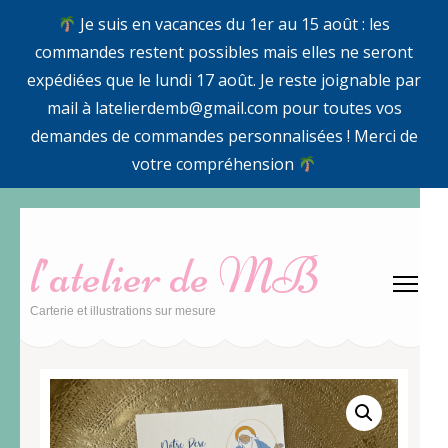
Je suis en vacances du 1er au 15 août : les
commandes restent possibles mais elles ne seront
expédiées que le lundi 17 août. Je reste joignable par
mail à latelierdemb@gmail.com pour toutes vos
demandes de commandes personnalisées ! Merci de
votre compréhension
Aller
au
l’atelier de MB
contenu
(Pressez
Carterie et illustrations sur mesure
Entrée)