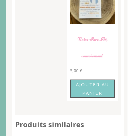
Notre-Père, A5,
vouvoiement.
5,00
€
AJOUTER AU
PANIER
Produits similaires