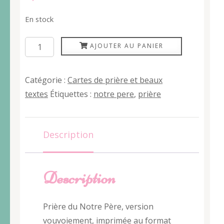
En stock
quantité
AJOUTER AU PANIER
de
Notre
Catégorie :
Cartes de prière et beaux
père,
textes
Étiquettes :
notre pere
,
prière
vouvoiement,
A6
Description
Description
Prière du Notre Père, version
vouvoiement, imprimée au format