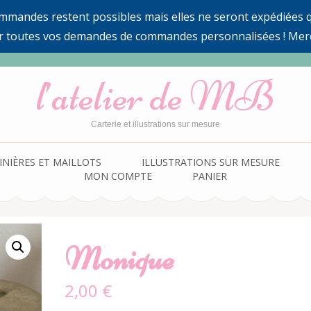
ommandes restent possibles mais elles ne seront expédiées qu
r toutes vos demandes de commandes personnalisées ! Mer
l’atelier de MB
Carterie et illustrations sur mesure
INIÈRES ET MAILLOTS
ILLUSTRATIONS SUR MESURE
MON COMPTE
PANIER
Monique
2,00
€