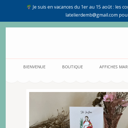
Je suis en vacances du 1er au 15 août : les c
latelierdemb@gmail.com pou
Aller
au
contenu
(Pressez
Entrée)
BIENVENUE
BOUTIQUE
AFFICHES MAR