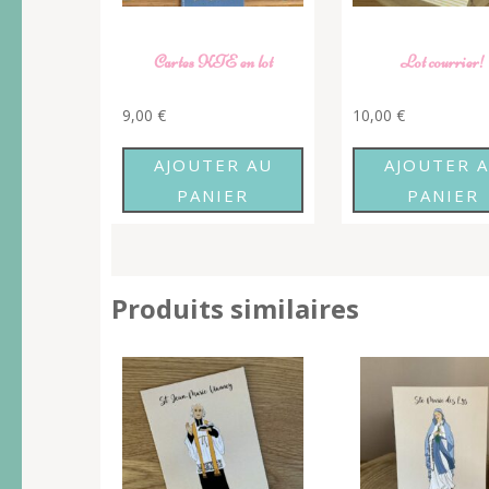
Cartes KTE en lot
Lot courrier!
9,00
€
10,00
€
AJOUTER AU
AJOUTER 
PANIER
PANIER
Produits similaires