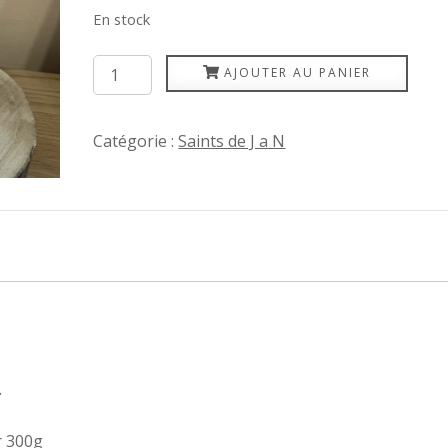
En stock
quantité
AJOUTER AU PANIER
de
Justine
Catégorie :
Saints de J a N
.
r 300g