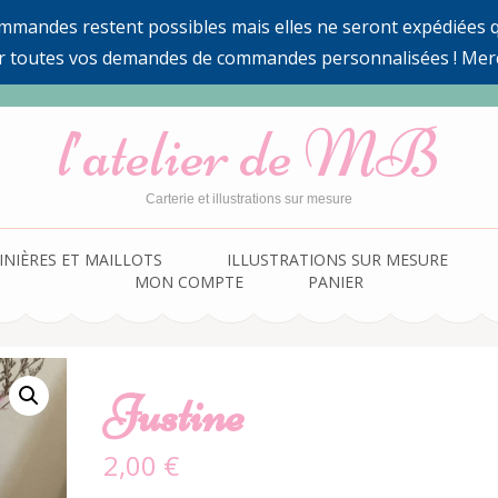
ommandes restent possibles mais elles ne seront expédiées qu
r toutes vos demandes de commandes personnalisées ! Mer
l’atelier de MB
Carterie et illustrations sur mesure
INIÈRES ET MAILLOTS
ILLUSTRATIONS SUR MESURE
MON COMPTE
PANIER
Justine
2,00
€