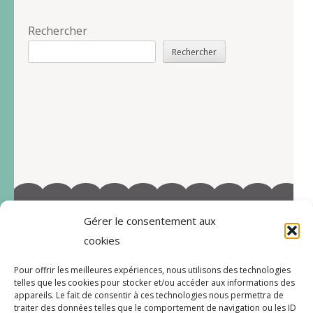
Rechercher
Rechercher
Gérer le consentement aux
©2022-Tous droits réservés à Marie-Blandine Sallé
cookies
https://www.facebook.com/Latelier-de-MB-
Pour offrir les meilleures expériences, nous utilisons des technologies
112719597996038/
telles que les cookies pour stocker et/ou accéder aux informations des
appareils. Le fait de consentir à ces technologies nous permettra de
traiter des données telles que le comportement de navigation ou les ID