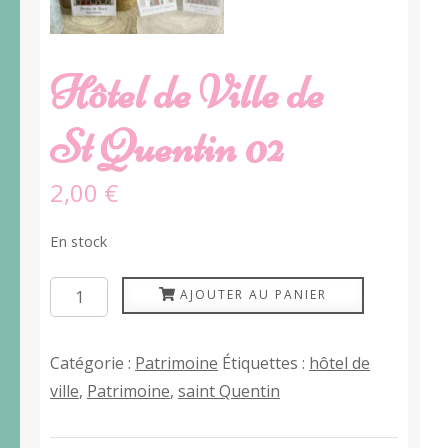
Hôtel de Ville de
St Quentin 02
2,00
€
En stock
quantité
AJOUTER AU PANIER
de
Hôtel
Catégorie :
Patrimoine
Étiquettes :
hôtel de
de
ville
,
Patrimoine
,
saint Quentin
Ville
de