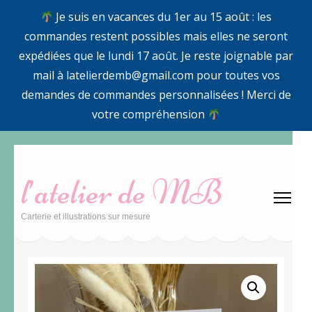
Je suis en vacances du 1er au 15 août : les
commandes restent possibles mais elles ne seront
expédiées que le lundi 17 août. Je reste joignable par
mail à latelierdemb@gmail.com pour toutes vos
demandes de commandes personnalisées ! Merci de
votre compréhension
Aller
au
l’atelier de MB
contenu
(Pressez
Carterie et illustrations sur mesure
Entrée)