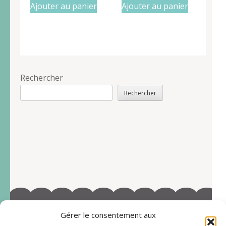
Ajouter au panier
Ajouter au panier
Rechercher
Rechercher
Gérer le consentement aux
©2022-Tous droits réservés à Marie-Blandine Sallé