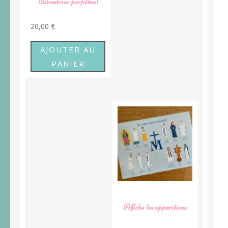
Calendrier perpétuel
20,00
€
AJOUTER AU
PANIER
Affiche les apparitions