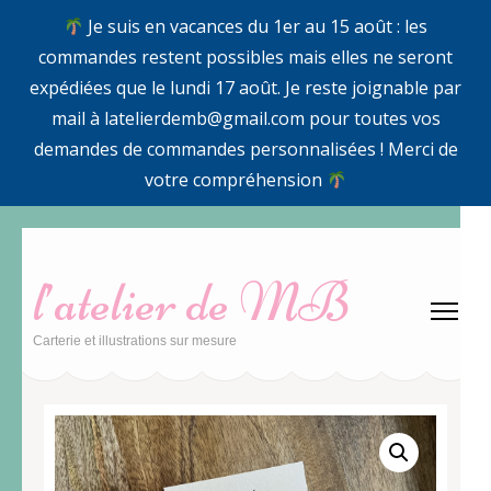
Je suis en vacances du 1er au 15 août : les
commandes restent possibles mais elles ne seront
expédiées que le lundi 17 août. Je reste joignable par
mail à latelierdemb@gmail.com pour toutes vos
demandes de commandes personnalisées ! Merci de
votre compréhension
Aller
au
l’atelier de MB
contenu
(Pressez
Carterie et illustrations sur mesure
Entrée)