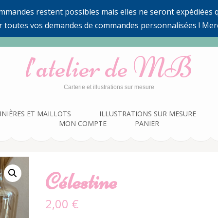
ommandes restent possibles mais elles ne seront expédiées qu
r toutes vos demandes de commandes personnalisées ! Mer
l’atelier de MB
Carterie et illustrations sur mesure
INIÈRES ET MAILLOTS
ILLUSTRATIONS SUR MESURE
MON COMPTE
PANIER
Célestine
2,00
€