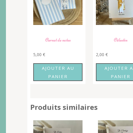
Carnet de notes
Célestin
5,00
€
2,00
€
AJOUTER AU
AJOUTER 
PANIER
PANIER
Produits similaires