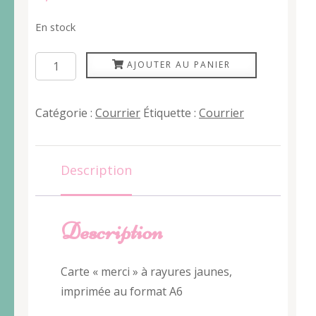
En stock
quantité
AJOUTER AU PANIER
de
Carte
Catégorie :
Courrier
Étiquette :
Courrier
Merci
rayée
jaune
Description
Description
Carte « merci » à rayures jaunes,
imprimée au format A6