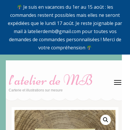
Je suis en vacances du 1er au 15 août : les
commandes restent possibles mais elles ne seront
expédiées que le lundi 17 août. Je reste joignable par
mail à latelierdemb@gmail.com pour toutes vos
demandes de commandes personnalisées ! Merci de
votre compréhension
Aller
au
l’atelier de MB
contenu
(Pressez
Carterie et illustrations sur mesure
Entrée)