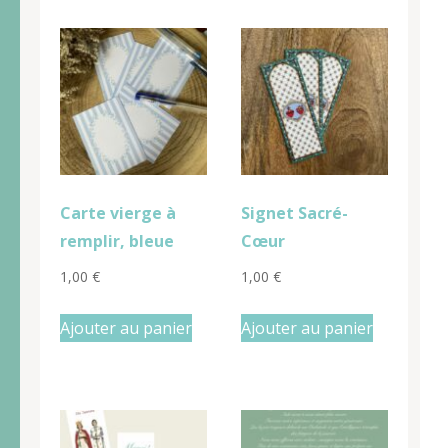
Carte vierge à
Signet Sacré-
remplir, bleue
Cœur
1,00
€
1,00
€
Ajouter au panier
Ajouter au panier