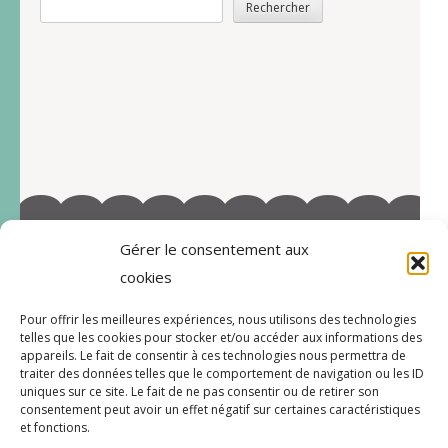
Rechercher
Gérer le consentement aux
©2022-Tous droits réservés à Marie-Blandine Sallé
cookies
https://www.facebook.com/Latelier-de-MB-
Pour offrir les meilleures expériences, nous utilisons des technologies
112719597996038/
telles que les cookies pour stocker et/ou accéder aux informations des
appareils. Le fait de consentir à ces technologies nous permettra de
traiter des données telles que le comportement de navigation ou les ID
uniques sur ce site. Le fait de ne pas consentir ou de retirer son
consentement peut avoir un effet négatif sur certaines caractéristiques
CGV
et fonctions.