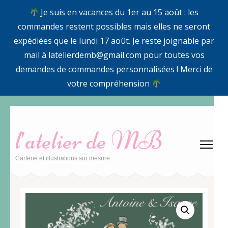
Je suis en vacances du 1er au 15 août : les
commandes restent possibles mais elles ne seront
expédiées que le lundi 17 août. Je reste joignable par
mail à latelierdemb@gmail.com pour toutes vos
demandes de commandes personnalisées ! Merci de
votre compréhension
Aller
au
l’atelier de MB
contenu
(Pressez
Carterie et illustrations sur mesure
Entrée)