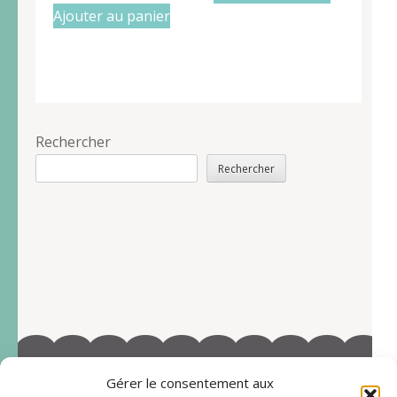
Ajouter au panier
Rechercher
Rechercher
Gérer le consentement aux
©2022-Tous droits réservés à Marie-Blandine Sallé