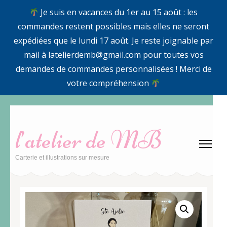
Je suis en vacances du 1er au 15 août : les
commandes restent possibles mais elles ne seront
expédiées que le lundi 17 août. Je reste joignable par
mail à latelierdemb@gmail.com pour toutes vos
demandes de commandes personnalisées ! Merci de
votre compréhension
Aller
au
l’atelier de MB
contenu
(Pressez
Carterie et illustrations sur mesure
Entrée)