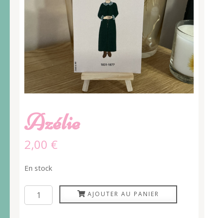
Azélie
2,00
€
En stock
quantité
AJOUTER AU PANIER
de