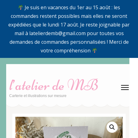
Je suis en vacances du 1er au 15 août : les
commandes restent possibles mais elles ne seront
expédiées que le lundi 17 août. Je reste joignable par
mail à latelierdemb@gmail.com pour toutes vos
demandes de commandes personnalisées ! Merci de
votre compréhension
Aller
au
l’atelier de MB
contenu
(Pressez
Carterie et illustrations sur mesure
Entrée)