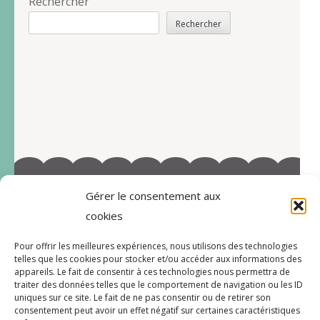
Rechercher
Rechercher
Gérer le consentement aux
©2022-Tous droits réservés à Marie-Blandine Sallé
cookies
https://www.facebook.com/Latelier-de-MB-
Pour offrir les meilleures expériences, nous utilisons des technologies
112719597996038/
telles que les cookies pour stocker et/ou accéder aux informations des
appareils. Le fait de consentir à ces technologies nous permettra de
traiter des données telles que le comportement de navigation ou les ID
uniques sur ce site. Le fait de ne pas consentir ou de retirer son
consentement peut avoir un effet négatif sur certaines caractéristiques
CGV