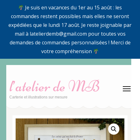
Je suis en vacances du 1er au 15 août : les
commandes restent possibles mais elles ne seront
expédiées que le lundi 17 août. Je reste joignable par
mail à latelierdemb@gmail.com pour toutes vos
demandes de commandes personnalisées ! Merci de
votre compréhension
Aller
au
l’atelier de MB
contenu
(Pressez
Carterie et illustrations sur mesure
Entrée)