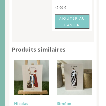
45,00
€
AJOUTER AU
PANIER
Produits similaires
Nicolas
Siméon