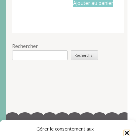
Ajouter au panier
Rechercher
Rechercher
Gérer le consentement aux
©2022-Tous droits réservés à Marie-Blandine Sallé