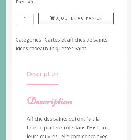
En stock
quantité
AJOUTER AU PANIER
de
Affiche
Catégories :
Cartes et affiches de saints
,
des
Idées cadeaux
Étiquette :
Saint
saints
qui
ont
Description
fait
la
France
Description
A3
Affiche des saints qui ont fait la
France par leur rôle dans l’Histoire,
leurs œuvres…elle commence avec