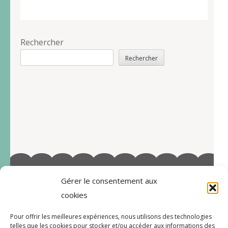
Rechercher
Rechercher
Gérer le consentement aux
©2022-Tous droits réservés à Marie-Blandine Sallé
cookies
https://www.facebook.com/Latelier-de-MB-
Pour offrir les meilleures expériences, nous utilisons des technologies
112719597996038/
telles que les cookies pour stocker et/ou accéder aux informations des