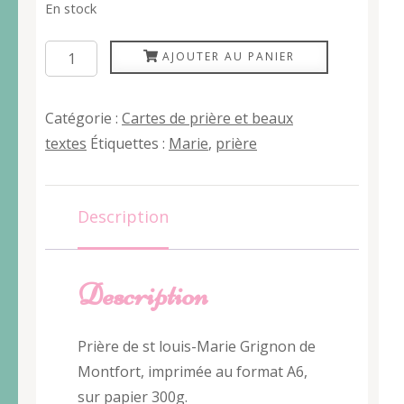
En stock
quantité
AJOUTER AU PANIER
de
Acte
Catégorie :
Cartes de prière et beaux
de
textes
Étiquettes :
Marie
,
prière
consécration
Description
Description
Prière de st louis-Marie Grignon de
Montfort, imprimée au format A6,
sur papier 300g.