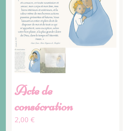
Acte de
consécration
2,00
€