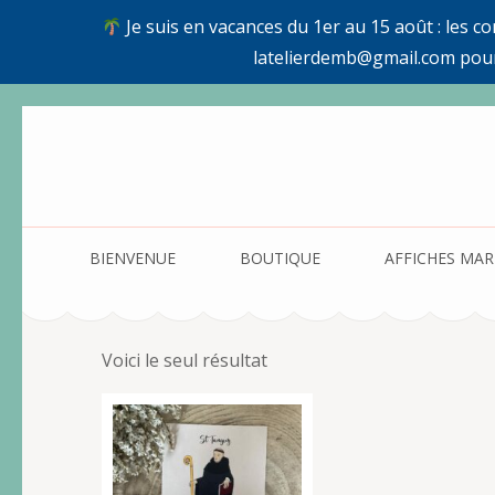
Je suis en vacances du 1er au 15 août : les c
latelierdemb@gmail.com pou
Aller
au
contenu
(Pressez
Entrée)
BIENVENUE
BOUTIQUE
AFFICHES MAR
Voici le seul résultat