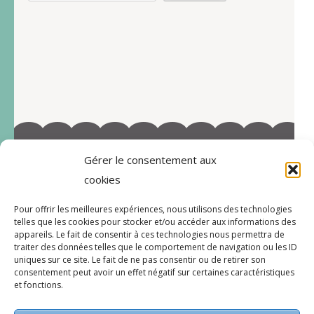
Gérer le consentement aux
©2022-Tous droits réservés à Marie-Blandine Sallé
cookies
https://www.facebook.com/Latelier-de-MB-
Pour offrir les meilleures expériences, nous utilisons des technologies
112719597996038/
telles que les cookies pour stocker et/ou accéder aux informations des
appareils. Le fait de consentir à ces technologies nous permettra de
traiter des données telles que le comportement de navigation ou les ID
uniques sur ce site. Le fait de ne pas consentir ou de retirer son
consentement peut avoir un effet négatif sur certaines caractéristiques
CGV
et fonctions.