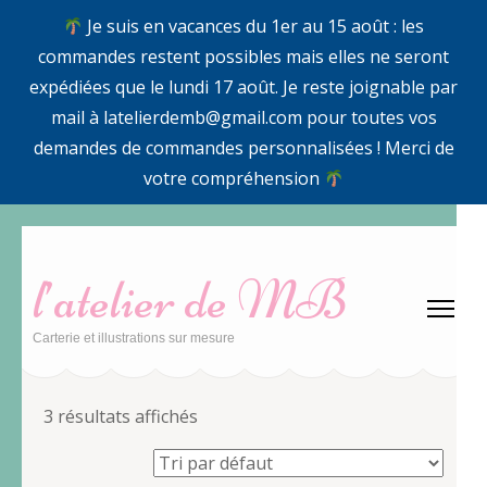
Je suis en vacances du 1er au 15 août : les
commandes restent possibles mais elles ne seront
expédiées que le lundi 17 août. Je reste joignable par
mail à latelierdemb@gmail.com pour toutes vos
demandes de commandes personnalisées ! Merci de
votre compréhension
Aller
au
l’atelier de MB
contenu
(Pressez
Carterie et illustrations sur mesure
Entrée)
3 résultats affichés