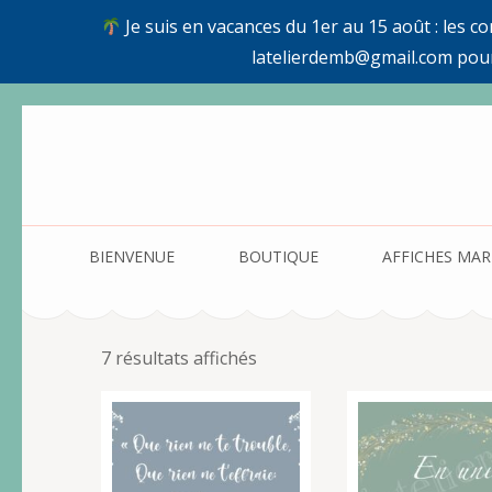
Je suis en vacances du 1er au 15 août : les c
latelierdemb@gmail.com pou
Aller
au
contenu
(Pressez
Entrée)
BIENVENUE
BOUTIQUE
AFFICHES MAR
7 résultats affichés