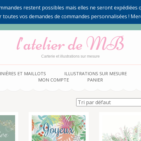
ommandes restent possibles mais elles ne seront expédiées qu
r toutes vos demandes de commandes personnalisées ! Mer
l’atelier de MB
Carterie et illustrations sur mesure
INIÈRES ET MAILLOTS
ILLUSTRATIONS SUR MESURE
MON COMPTE
PANIER