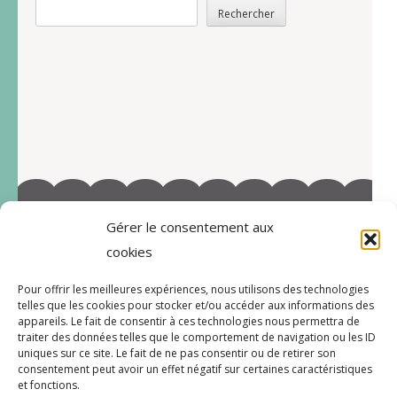
Rechercher
Gérer le consentement aux
©2022-Tous droits réservés à Marie-Blandine Sallé
cookies
https://www.facebook.com/Latelier-de-MB-
Pour offrir les meilleures expériences, nous utilisons des technologies
112719597996038/
telles que les cookies pour stocker et/ou accéder aux informations des
appareils. Le fait de consentir à ces technologies nous permettra de
traiter des données telles que le comportement de navigation ou les ID
uniques sur ce site. Le fait de ne pas consentir ou de retirer son
consentement peut avoir un effet négatif sur certaines caractéristiques
CGV
et fonctions.