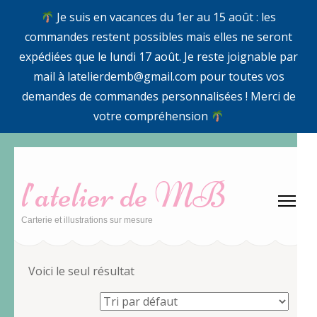
Je suis en vacances du 1er au 15 août : les
commandes restent possibles mais elles ne seront
expédiées que le lundi 17 août. Je reste joignable par
mail à latelierdemb@gmail.com pour toutes vos
demandes de commandes personnalisées ! Merci de
votre compréhension
Aller
au
l’atelier de MB
contenu
(Pressez
Carterie et illustrations sur mesure
Entrée)
Voici le seul résultat